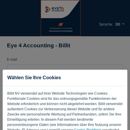
Sprache:
DE
Eye 4 Accounting - Billit
E-mail
Wählen Sie Ihre Cookies
Passwort
Billit NV verwendet auf ihrer Website Technologien wie Cookies.
Funktionale Cookies sind für das ordnungsgemäße Funktionieren der
Merken
Passwort vergessen?
Website erforderlich und können nicht abgelehnt werden. Billit verwendet
außerdem Cookies zur Verbesserung dieser Website und für andere
Zwecke wie personalisierte Werbung auf Partnerkanälen, sofern Sie Ihre
ANMELDEN
Einwilligung erteilen. In diesem Fall werden bestimmte
personenbezogene Daten (wie Informationen über Ihre Nutzung unserer
Website, IP-Adresse usw.) gemäß unserer
Cookie-Richtlinie
verarbeitet.