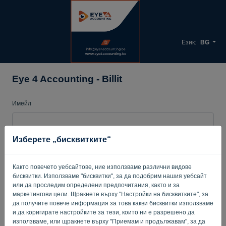
Език:
BG
Eye 4 Accounting - Billit
Имейл
Изберете „бисквитките“
Парола
Както повечето уебсайтове, ние използваме различни видове
бисквитки. Използваме "бисквитки", за да подобрим нашия уебсайт
Запомни ме
Забравена парола?
или да проследим определени предпочитания, както и за
маркетингови цели. Щракнете върху "Настройки на бисквитките", за
да получите повече информация за това какви бисквитки използваме
ВЛИЗАНЕ
и да коригирате настройките за тези, които ни е разрешено да
използваме, или щракнете върху "Приемам и продължавам", за да