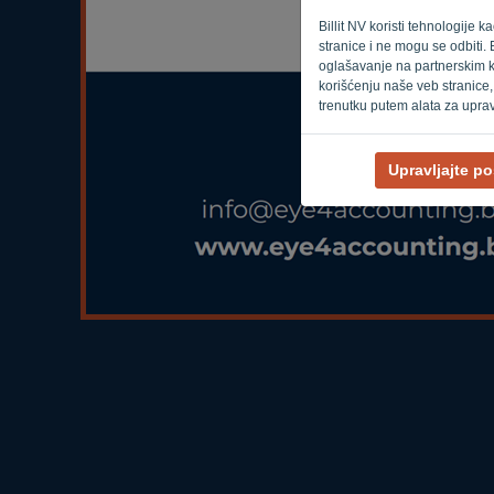
Billit NV koristi tehnologije 
stranice i ne mogu se odbiti. 
oglašavanje na partnerskim k
korišćenju naše veb stranice,
trenutku putem alata za upra
Upravljajte p