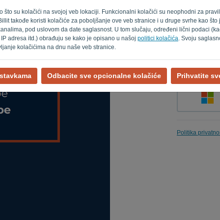
kao što su kolačići na svojoj veb lokaciji. Funkcionalni kolačići su neophodni za prav
Billit takođe koristi kolačiće za poboljšanje ove veb stranice i u druge svrhe kao št
analima, pod uslovom da date saglasnost. U tom slučaju, određeni lični podaci (kao
Zapamti me
 IP adresa itd.) obrađuju se kako je opisano u našoj
politici kolačića
. Svoju saglasn
vljanje kolačićima na dnu naše veb stranice.
ostavkama
Odbacite sve opcionalne kolačiće
Prihvatite s
Politika privatno