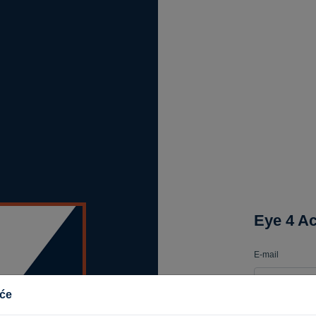
Eye 4 Ac
E-mail
iće
Lozinka