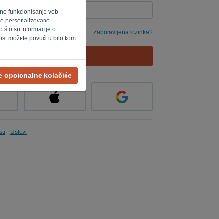
ilno funkcionisanje veb
o je personalizovano
 što su informacije o
Zaboravljena lozinka?
ost možete povući u bilo kom
PRIJAVITE SE
ve opcionalne kolačiće
sti
-
Uslovi