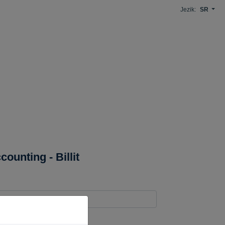
Jezik:
SR
counting - Billit