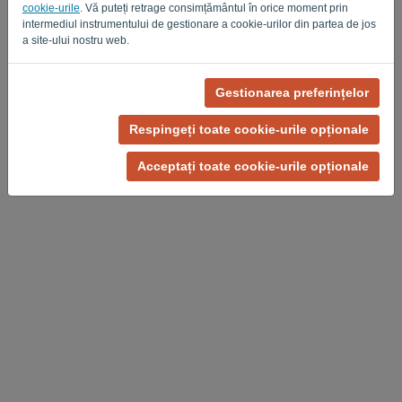
cookie-urile
. Vă puteți retrage consimțământul în orice moment prin
Privacy Policy
Terms of Service
-
.
intermediul instrumentului de gestionare a cookie-urilor din partea de jos
a site-ului nostru web.
Gestionarea preferințelor
Respingeți toate cookie-urile opționale
Acceptați toate cookie-urile opționale